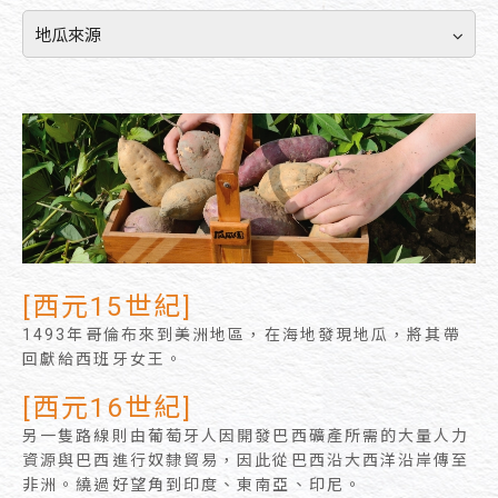
地瓜來源
[西元15世紀]
1493年哥倫布來到美洲地區，在海地發現地瓜，將其帶
回獻給西班牙女王。
[西元16世紀]
另一隻路線則由葡萄牙人因開發巴西礦產所需的大量人力
資源與巴西進行奴隸貿易，因此從巴西沿大西洋沿岸傳至
非洲。繞過好望角到印度、東南亞、印尼。