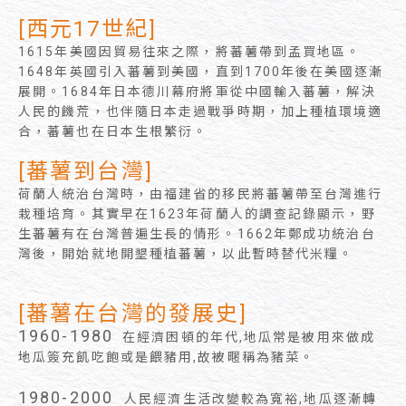
[西元17世紀]
1615年美國因貿易往來之際，將蕃薯帶到孟買地區。
1648年英國引入蕃薯到美國，直到1700年後在美國逐漸
展開。1684年日本德川幕府將軍從中國輸入蕃薯，解決
人民的饑荒，也伴隨日本走過戰爭時期，加上種植環境適
合，蕃薯也在日本生根繁衍。
[蕃薯到台灣]
荷蘭人統治台灣時，由福建省的移民將蕃薯帶至台灣進行
栽種培育。其實早在1623年荷蘭人的調查記錄顯示，野
生蕃薯有在台灣普遍生長的情形。1662年鄭成功統治台
灣後，開始就地開墾種植蕃薯，以此暫時替代米糧。
[蕃薯在台灣的發展史]
1960-1980
在經濟困頓的年代,地瓜常是被用來做成
地瓜簽充飢吃飽或是餵豬用,故被暱稱為豬菜。
1980-2000
人民經濟生活改變較為寬裕,地瓜逐漸轉