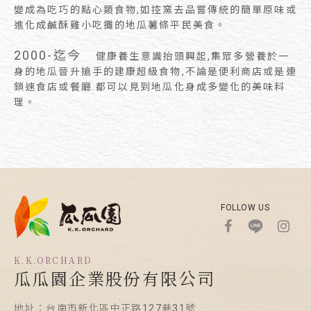
變成為吃巧的點心類食物,如控窯去品嘗傳統的簡單原味或
進化成鹹酥雞小吃攤的地瓜薯條平民美食。
2000-迄今
健康養生意識抬頭興起,集眾多營養於一
身的地瓜晉升搶手的建康超級食物,不論是便利商店或是連
鎖速食店或餐廳.都可以見到地瓜化身成多變化的美味料
理。
FOLLOW US
K.K.ORCHARD
瓜瓜園企業股份有限公司
地址：台南市新化區中正路127巷31號