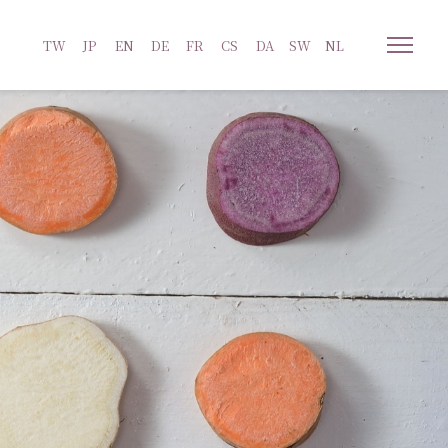
TW
JP
EN
DE
FR
CS
DA
SW
NL