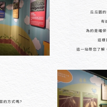
瓜瓜園的
有
為的是確保
這樣
這一站帶您了解
苗的方式嗎?