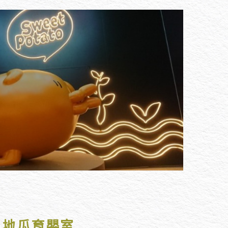
地瓜育嬰室