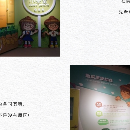
在
先看
位各司其職,
不是沒有原因!