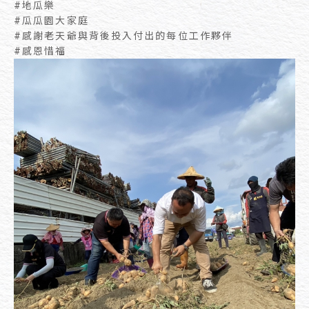
#地瓜樂
#瓜瓜園大家庭
#感謝老天爺與背後投入付出的每位工作夥伴
#感恩惜福