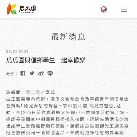
最新消息
03/26.2021
瓜瓜園與偏鄉學生一起享歡樂
分享：
波新聞─辜士陞／嘉義
由正聲嘉義台承辦，漢儒文教基金會及華儒青年關懷基金
會贊助｢聽見夢想的聲音－掌中戲山嵐.聞見夯吉香｣活
動，今(22)日前往嘉義縣太平國小公益關懷活動第二場，
邀請長義閣掌中劇團將藝術帶入校園，透過生動活潑的演
出讓學生近距離接觸布袋戲，更感謝瓜瓜園觀光工廠與嘉
冠喜煎餅公司一同贊助產品，來成就更多社會的愛與關