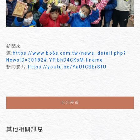
新聞來
源:
https://www.bo6s.com.tw/news_detail.php?
NewsID=30182#.YFibhD4CKoM.lineme
新聞影片:
https://youtu.be/YaUtCBErSfU
回列表頁
其他相關訊息