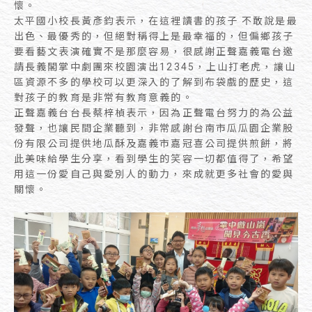
懷。
太平國小校長黃彥鈞表示，在這裡讀書的孩子 不敢說是最
出色、最優秀的，但絕對稱得上是最幸福的，但偏鄉孩子
要看藝文表演確實不是那麼容易，很感謝正聲嘉義電台邀
請長義閣掌中劇團來校園演出12345，上山打老虎，讓山
區資源不多的學校可以更深入的了解到布袋戲的歷史，這
對孩子的教育是非常有教育意義的。
正聲嘉義台台長蔡梓楨表示，因為正聲電台努力的為公益
發聲，也讓民間企業聽到，非常感謝台南市瓜瓜園企業股
份有限公司提供地瓜酥及嘉義市嘉冠喜公司提供煎餅，將
此美味給學生分享，看到學生的笑容一切都值得了，希望
用這一份愛自己與愛別人的動力，來成就更多社會的愛與
關懷。