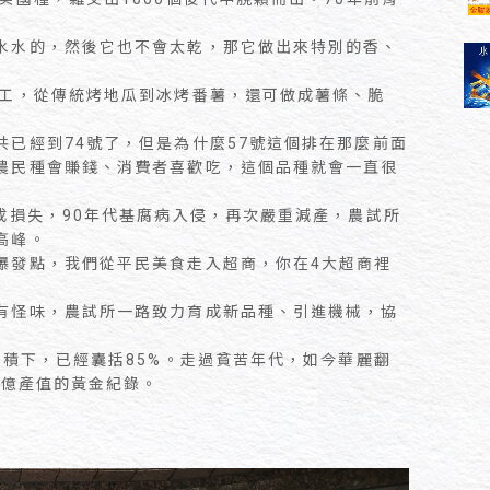
水水的，然後它也不會太乾，那它做出來特別的香、
加工，從傳統烤地瓜到冰烤番薯，還可做成薯條、脆
已經到74號了，但是為什麼57號這個排在那麼前面
農民種會賺錢、消費者喜歡吃，這個品種就會一直很
成損失，90年代基腐病入侵，再次嚴重減產，農試所
高峰。
爆發點，我們從平民美食走入超商，你在4大超商裡
」
有怪味，農試所一路致力育成新品種、引進機械，協
面積下，已經囊括85%。走過貧苦年代，如今華麗翻
0億產值的黃金紀錄。