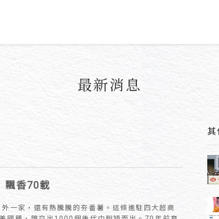
最新消息
其
」飄香70載
另外一家，還有熱騰騰的夯番薯。這條進駐四大超商
美國種，雜交出1000個後代中脫穎而出。70年前育