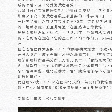
成的品種，至今仍受消費者喜愛。
台灣甘藷產業策略聯盟執行秘書莊金陵說：「它不會
甜度又很高，消費者喜歡是最重要的一件事情。」
一個老品種可以存活在市場流傳70年，業者說它好
片、地瓜拿鐵，並且非常適合在亞熱帶台灣栽培。
瓜瓜園總經理邱裕翔指出，「到現在，台灣的地瓜總共
的，它到現在還在？它的產出都平均率都很高，如果
旺。」
但它也經歷兩大挫敗，70年代病毒病大爆發，導致7
再投入防治、度過難關，才得以繼續茁壯、迎來產業
農業部農試所嘉義分所長方怡丹表示，「當然最大的
面什麼都有，不過我們的番薯就是走入你我的生活。
早年經濟困難，種地瓜養豬，當年纖維粗保存不好還
助農民增產。
而台農57號，70年來在國內地瓜約一萬公頃的栽培
轉，在4大超商年創4000萬條銷量，黃金地瓜寫下1
新聞資料來源 : 公視新聞網