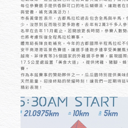
每位參賽選手提供香酥可口的地瓜蝴蝶派，讓跑者在
與營養，補充滿滿活力！
市長黃偉哲表示，古都馬拉松過去包含全馬與半馬，
少，沒想到反而吸引更多跑者，去年有2萬3千多人參
名早在去年11月截止，若開放更長時間，參賽人數
也將考慮恢復全程馬拉松賽事。
體育局長陳良乾補充，今年的古都國際半程馬拉松不
安平商港港區景色賽道，讓選手邊跑步邊享受美麗風
越南、菲律賓等36個國家的外籍選手參賽，展現國
17.5公里處設置「美食大道」，提供烤雞、豬腳、
賽。
作為本屆賽事的贊助夥伴之一，瓜瓜園特別提供美味
天然能量，迎接終點的榮耀時刻！讓我們一起期待這
精彩表現！