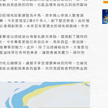
挑戰自我極限的同時，也能品嚐來自地瓜的自然甜味
但因場地因素調整為半馬，原本擔心參與人數會減
賽，今年更增至2萬4千多人，創下歷史新高！由於報
勢必會再創新高。未來若有更適合的場地與路線，市府
僅賽道沿途經過台南著名觀光景點，還規劃了獨特的
光。今年賽事更吸引來自日本、馬來西亞、新加坡、
際級賽事的魅力。此外，除了沿途補給站外，大會更在
蜂蜜滷味等在地特色美食，讓跑者補充體力，順利完
的地瓜蝴蝶派，讓選手享受健康美味的同時，也補充
場結合運動與美食的盛事，共同見證跑者們的熱血與