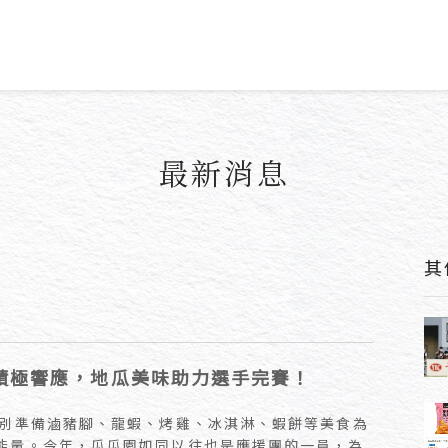
最新消息
其
積極響應，地瓜美味助力選手完賽！
特別準備滷豬腳、龍蝦、烤雞、冰淇淋、蝦餅等美食為
能量。今年，瓜瓜園如同以往也是應援團的一員，為