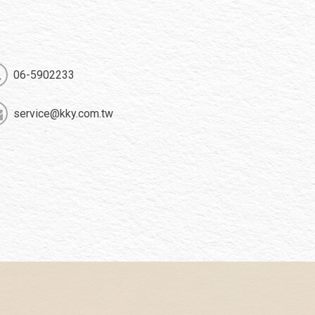
06-5902233
service@kky.com.tw